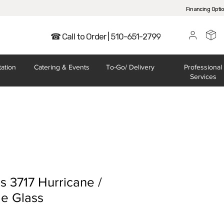
Financing Opti
☎ Call to Order | 510-651-2799
tation
Catering
& Events
To-Go/
Delivery
Professional
Services
s 3717 Hurricane /
e Glass