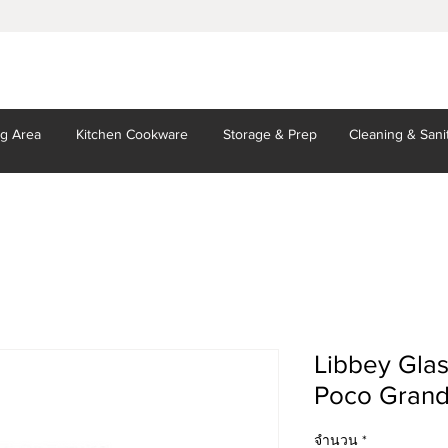
ng Area
Kitchen
Cookware
Storage
& Prep
Cleaning
& Sani
Libbey Glas
Poco Grand
จำนวน
*