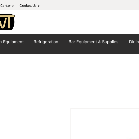
 Center
Contact Us
en
Equipment
Refrigeration
Bar Equipment
& Supplies
Dini