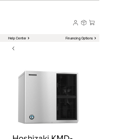
☎ Call to Order | 510-651-2799
Menu
Help Center
Financing Options
Hoshizaki KMD‐