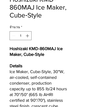
860MAJ Ice Maker,
Cube‐Style
จำนวน
*
Hoshizaki KMD‐860MAJ Ice
Maker, Cube‐Style
Details
Ice Maker, Cube‐Style, 30"W,
air‐cooled, self‐contained
condenser, production
capacity up to 855 lb/24 hours
at 70°/50° (665 lb AHRI
certified at 90°/70°), stainless
steel finish, crescent cube