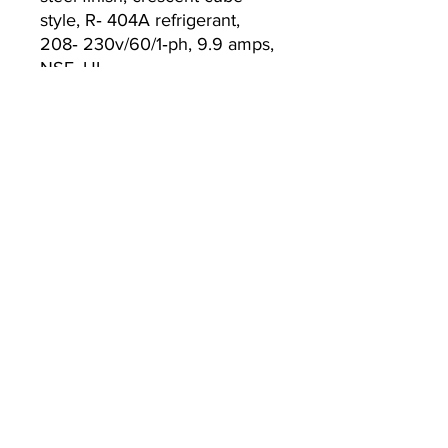
style, R‐ 404A refrigerant,
208‐ 230v/60/1‐ph, 9.9 amps,
NSF, UL
Currently we are not accepting online
orders, for further information or to
(510) 651-
purchase please call us at
2799
or email
info@econworldtrading.com
อีคอนเวิลด์เทรดดิ้ง
เครื่องครัว
|
การจัดเก็บและการเตรียม
|
ช้อนส้อมและเครื่องครัว
|
การจัดเลี้ยงและการต้อนรับ
หน้าบ้าน
|
To-Go & การจัดส่ง
|
การทำความสะอาดและสุขาภิบาล
บ้าน
คำถามที่พบบ่อย
แบรนด์
นโยบายการจัดเก็บ / การจัดส่ง
เกี่ยวกับเรา
วิธีการชำระเงิน
ติดต่อเรา