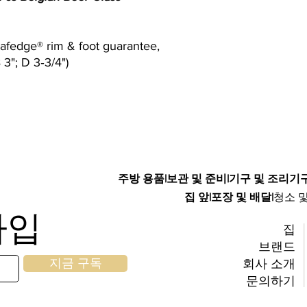
Safedge® rim & foot guarantee,
B 3"; D 3‐3/4")
주방 용품
|
보관 및 준비
|
기구 및 조리기
집 앞
|
포장 및 배달
|
청소 
가입
집
브랜드
지금 구독
회사 소개
문의하기