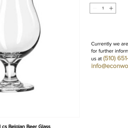
Currently we are
for further infor
(510) 65
us at
info@econwo
 cs Belgian Beer Glass