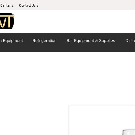
 Center
Contact Us
en
Equipment
Refrigeration
Bar Equipment
& Supplies
Dini