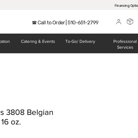
Financing Opti
☎ Call to Order | 510-651-2799
tation
Catering
& Events
To-Go/
Delivery
Professional
Services
ss 3808 Belgian
 16 oz.