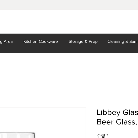
ng Area
Kitchen
Cookware
Storage
& Prep
Cleaning
& Sani
Libbey Gla
Beer Glass,
수량
*