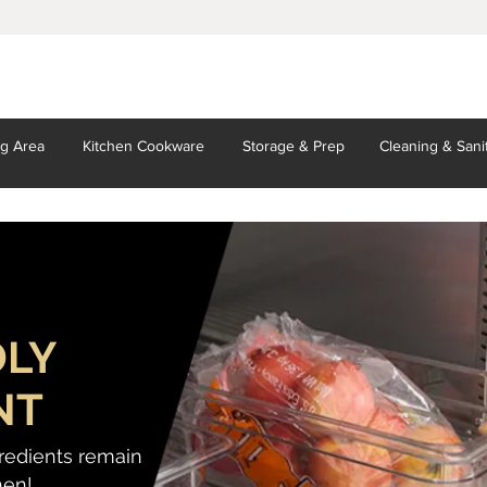
ng Area
Kitchen
Cookware
Storage
& Prep
Cleaning
& Sani
DLY
NT
gredients remain
hen!