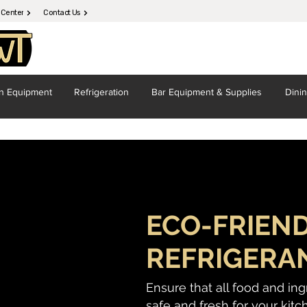
 Center
Contact Us
en
Equipment
Refrigeration
Bar Equipment
& Supplies
Dini
ECO-FRIEN
REFRIGERA
Ensure that all food and in
safe and fresh for your kitc