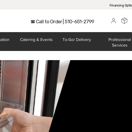
Financing Opti
☎ Call to Order | 510-651-2799
tation
Catering
& Events
To-Go/
Delivery
Professional
Services