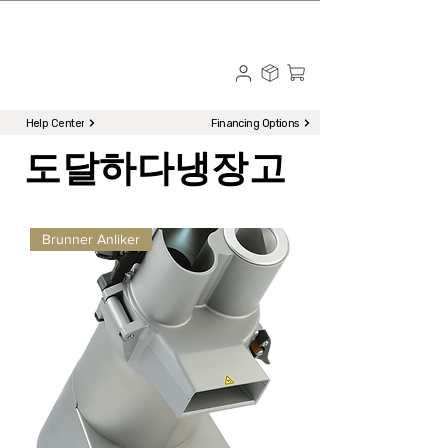
☎ Call to Order | 510-651-2799
Menu
Help Center
Financing Options
도달하다
냉장고
Brunner Anliker