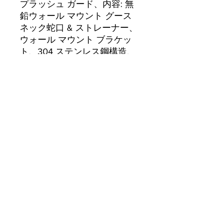
プラッシュ ガード、内容: 無
鉛ウォール マウント グース
ネック蛇口 & ストレーナー、
ウォール マウント ブラケッ
ト、304 ステンレス鋼構造、
ETL
Currently we are not accepting online
orders, for further information or to
(510) 651-
purchase please call us at
2799
or email
info@econworldtrading.com
エコワールドトレーディング
厨房機器
| |
保管と準備
| |
調理器具・調理器具
| |
ケータリング &
ホスピタリティ
家の正面
| |
テイクアウト＆デリバリー
| |
清掃と衛生
家
よくある質問
ブランド
ストア/配送ポリシー