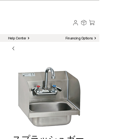
☎ Call to Order | 510-651-2799
Menu
Help Center
Financing Options