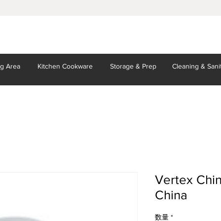
ng Area
Kitchen
Cookware
Storage
& Prep
Cleaning
& Sani
Vertex Chin
China
数量
*