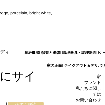
 edge, porcelain, bright white,
ディ
厨房機器
| |
保管と準備
| |
調理器具・調理器具
| |
ケ
家の正面
| |
テイクアウト＆デリバ
にサイ
家
ブランド
私たちに関し
ては
お問い合わせ
今すぐ購読