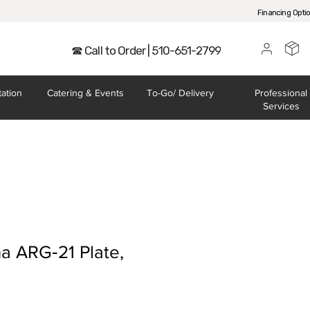
Financing Opti
☎ Call to Order | 510-651-2799
tation
Catering
& Events
To-Go/
Delivery
Professional
Services
a ARG‐21 Plate,