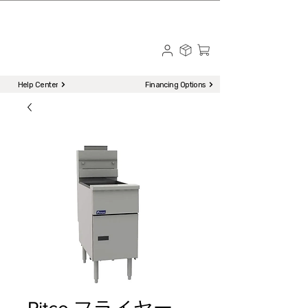
☎ Call to Order | 510-651-2799
Menu
Help Center
Financing Options