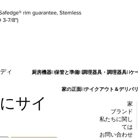
 Safedge® rim guarantee, Stemless
D 3‐7/8")
ディ
厨房機器
| |
保管と準備
| |
調理器具・調理器具
| |
ケ
家の正面
| |
テイクアウト＆デリバ
にサイ
家
ブランド
私たちに関し
ては
お問い合わせ