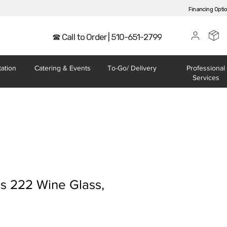
Financing Opti
☎ Call to Order | 510-651-2799
tation
Catering
& Events
To-Go/
Delivery
Professional
Services
s 222 Wine Glass,