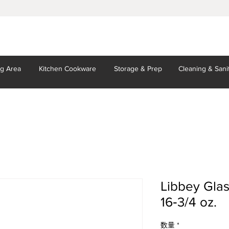
ng Area
Kitchen
Cookware
Storage
& Prep
Cleaning
& Sani
Libbey Glas
16‐3/4 oz.
数量
*