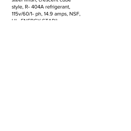
style, R‐ 404A refrigerant,
115v/60/1‐ ph, 14.9 amps, NSF,
UL, ENERGY STAR®
Currently we are not accepting online
orders, for further information or to
(510) 651-
purchase please call us at
2799
or email
info@econworldtrading.com
エコワールドトレーディング
厨房機器
| |
保管と準備
| |
調理器具・調理器具
| |
ケータリング &
ホスピタリティ
家の正面
| |
テイクアウト＆デリバリー
| |
清掃と衛生
家
よくある質問
ブランド
ストア/配送ポリシー
私たちに関しては
お支払い方法
お問い合わせ