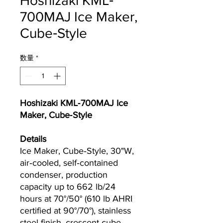
Hoshizaki KML‐
700MAJ Ice Maker,
Cube‐Style
数量
*
Hoshizaki KML‐700MAJ Ice
Maker, Cube‐Style
Details
Ice Maker, Cube‐Style, 30"W,
air‐cooled, self‐contained
condenser, production
capacity up to 662 lb/24
hours at 70°/50° (610 lb AHRI
certified at 90°/70°), stainless
steel finish, crescent cube