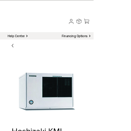
☎ Call to Order | 510-651-2799
Menu
Help Center
Financing Options