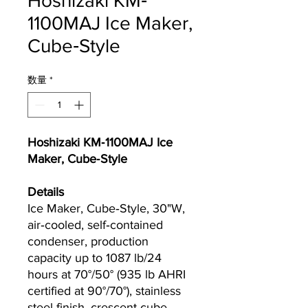
Hoshizaki KM‐
1100MAJ Ice Maker,
Cube‐Style
数量
*
Hoshizaki KM‐1100MAJ Ice
Maker, Cube‐Style
Details
Ice Maker, Cube‐Style, 30"W,
air‐cooled, self‐contained
condenser, production
capacity up to 1087 lb/24
hours at 70°/50° (935 lb AHRI
certified at 90°/70°), stainless
steel finish, crescent cube