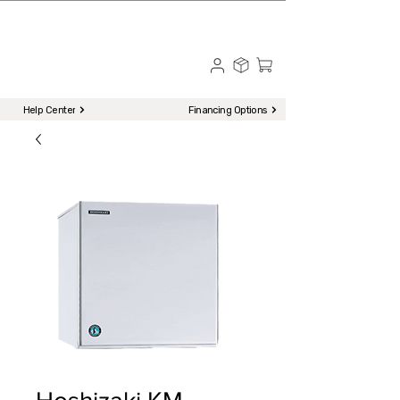
☎ Call to Order | 510-651-2799
Menu
Help Center
Financing Options