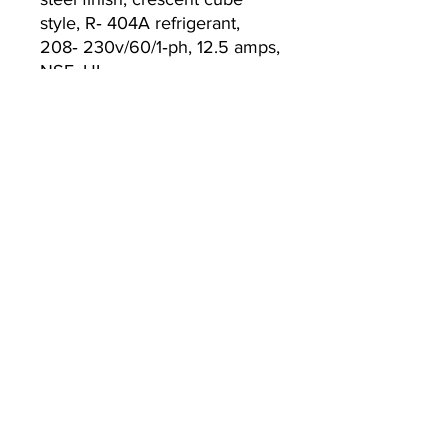
style, R‐ 404A refrigerant,
208‐ 230v/60/1‐ph, 12.5 amps,
NSF, UL
Currently we are not accepting online
orders, for further information or to
(510) 651-
purchase please call us at
2799
or email
info@econworldtrading.com
エコワールドトレーディング
厨房機器
| |
保管と準備
| |
調理器具・調理器具
| |
ケータリング &
ホスピタリティ
家の正面
| |
テイクアウト＆デリバリー
| |
清掃と衛生
家
よくある質問
ブランド
ストア/配送ポリシー
私たちに関しては
お支払い方法
お問い合わせ