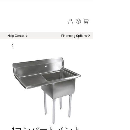
☎ Call to Order | 510-651-2799
Menu
Help Center
Financing Options