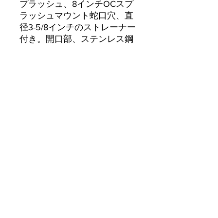
プラッシュ、8インチOCスプ
ラッシュマウント蛇口穴、直
径3-5/8インチのストレーナー
付き。開口部、ステンレス鋼
の脚とクロスブレース、ETL
Currently we are not accepting online
orders, for further information or to
(510) 651-
purchase please call us at
2799
or email
info@econworldtrading.com
エコワールドトレーディング
厨房機器
| |
保管と準備
| |
調理器具・調理器具
| |
ケータリング &
ホスピタリティ
家の正面
| |
テイクアウト＆デリバリー
| |
清掃と衛生
家
よくある質問
ブランド
ストア/配送ポリシー
私たちに関しては
お支払い方法