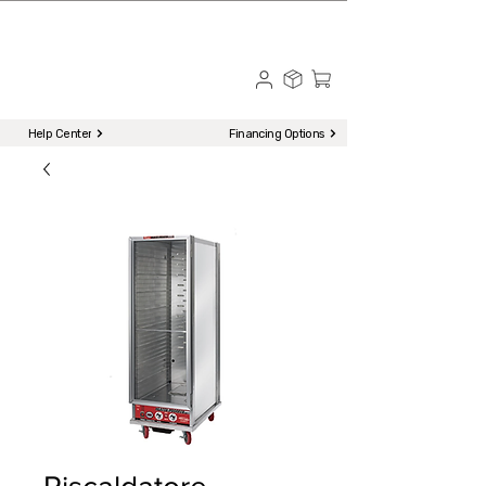
☎ Call to Order | 510-651-2799
Menu
Help Center
Financing Options