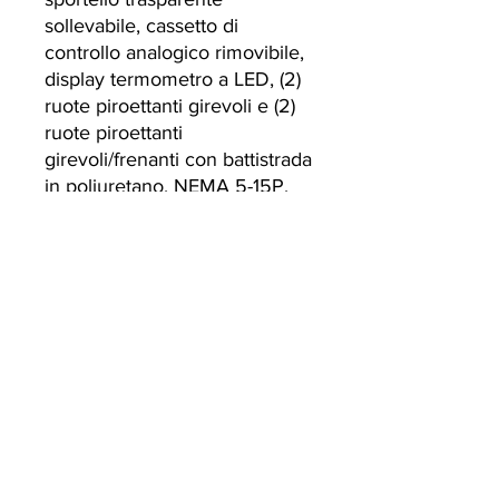
sollevabile, cassetto di
controllo analogico rimovibile,
display termometro a LED, (2)
ruote piroettanti girevoli e (2)
ruote piroettanti
girevoli/frenanti con battistrada
in poliuretano, NEMA 5-15P,
14,0 A, 1440 watt, 120v/60/1-
ph, cETLus, NSF
Currently we are not accepting online
orders, for further information or to
(510) 651-
purchase please call us at
2799
or email
info@econworldtrading.com
Econ World Trading