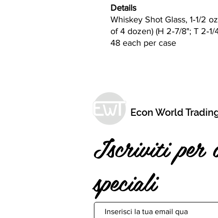
Details
Whiskey Shot Glass, 1‐1/2 oz
of 4 dozen) (H 2‐7/8"; T 2‐1/4
48 each per case
Econ World Tradin
Iscriviti per 
speciali