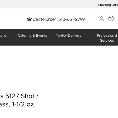
Financing Opti
☎ Call to Order | 510-651-2799
tation
Catering
& Events
To-Go/
Delivery
Professional
Services
s 5127 Shot /
s, 1-1/2 oz.