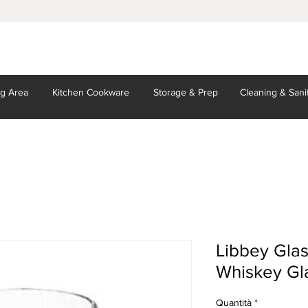
ng Area
Kitchen
Cookware
Storage
& Prep
Cleaning
& Sani
Libbey Glas
Whiskey Glas
Quantità
*