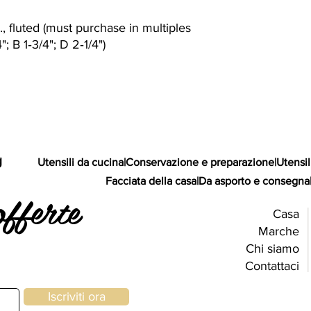
., fluted (must purchase in multiples
"; B 1‐3/4"; D 2‐1/4")
g
Utensili da cucina
|
Conservazione e preparazione
|
Utensil
Facciata della casa
|
Da asporto e consegna
offerte
Casa
Marche
Chi siamo
Contattaci
Iscriviti ora