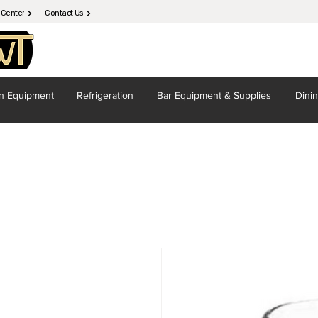
 Center
Contact Us
en
Equipment
Refrigeration
Bar Equipment
& Supplies
Dini