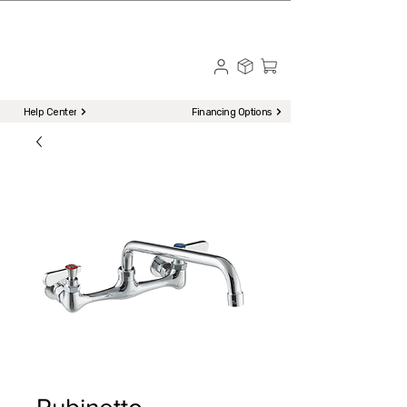
☎ Call to Order | 510-651-2799
Menu
Help Center
Financing Options