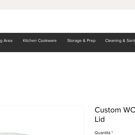
ng Area
Kitchen
Cookware
Storage
& Prep
Cleaning
& Sani
Custom WC
Lid
Quantità
*