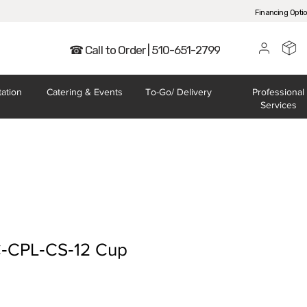
Financing Opti
☎ Call to Order | 510-651-2799
tation
Catering
& Events
To-Go/
Delivery
Professional
Services
‐CPL‐CS‐12 Cup