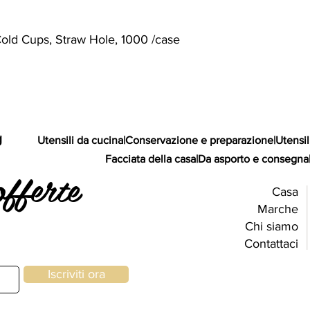
Cold Cups, Straw Hole, 1000 /case
g
Utensili da cucina
|
Conservazione e preparazione
|
Utensil
Facciata della casa
|
Da asporto e consegna
offerte
Casa
Marche
Chi siamo
Contattaci
Iscriviti ora