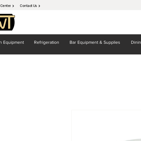
 Center
Contact Us
en
Equipment
Refrigeration
Bar Equipment
& Supplies
Dini