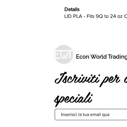
Details
LID PLA ‐ Fits 9Q to 24 oz 
Econ World Tradin
Iscriviti per 
speciali