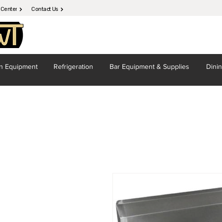
 Center
Contact Us
en
Equipment
Refrigeration
Bar Equipment
& Supplies
Dini