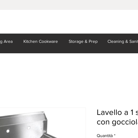
ng Area
Kitchen
Cookware
Storage
& Prep
Cleaning
& Sani
Lavello a 1
con gocciola
Quantità
*