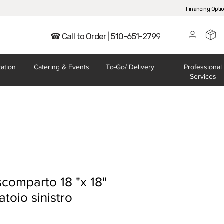
Financing Opti
☎ Call to Order | 510-651-2799
tation
Catering
& Events
To-Go/
Delivery
Professional
Services
 scomparto 18 "x 18"
toio sinistro