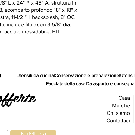
8" L x 24" P x 45" A, struttura in
18, scomparto profondo 18" x 18" x
istra, 11-1/2 "H backsplash, 8" OC
i, include filtro con 3-5/8" dia.
n acciaio inossidabile, ETL
g
Utensili da cucina
|
Conservazione e preparazione
|
Utensil
Facciata della casa
|
Da asporto e consegna
offerte
Casa
Marche
Chi siamo
Contattaci
Iscriviti ora