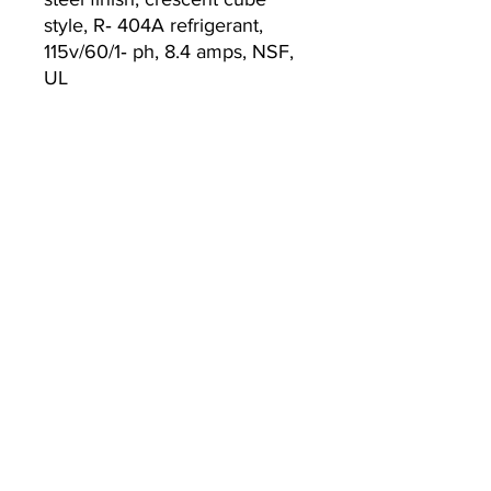
style, R‐ 404A refrigerant,
115v/60/1‐ ph, 8.4 amps, NSF,
UL
Currently we are not accepting online
orders, for further information or to
(510) 651-
purchase please call us at
2799
or email
info@econworldtrading.com
Commerce mondial économique
Équipement de cuisine
|
Stockage et préparation
|
Ustensiles et
batteries de cuisine
|
Restauration & Hôtellerie
Façade de la maison
|
À emporter et livraison
|
Nettoyage et
assainissement
Domicile
FAQ
Marques
Boutique/Politique d'expédition
À propos de nous
méthodes de payement
Nous contacter