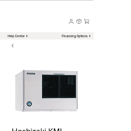
☎ Call to Order | 510-651-2799
Menu
Help Center
Financing Options