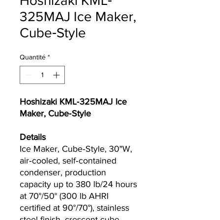
Hoshizaki KML‐
325MAJ Ice Maker,
Cube‐Style
Quantité
*
Hoshizaki KML‐325MAJ Ice
Maker, Cube‐Style
Details
Ice Maker, Cube‐Style, 30"W,
air‐cooled, self‐contained
condenser, production
capacity up to 380 lb/24 hours
at 70°/50° (300 lb AHRI
certified at 90°/70°), stainless
steel finish, crescent cube