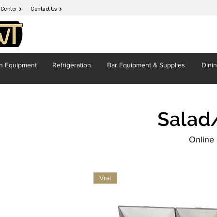
 Center
Contact Us
en
Equipment
Refrigeration
Bar Equipment
& Supplies
Dini
Salad
Online 
Vrai