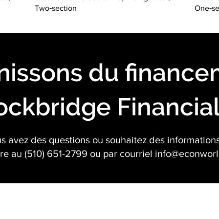
Two‐section
One‐se
nissons du finance
ockbridge Financia
us avez des questions ou souhaitez des information
dre au (510) 651-2799 ou par courriel
info@econworl