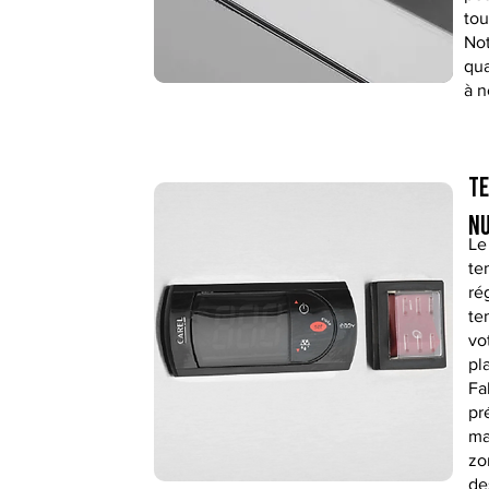
tou
Not
qua
à n
t
nu
Le
te
ré
te
vo
pl
Fa
pr
ma
zo
de