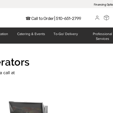
Financing Opti
☎ Call to Order | 510-651-2799
tation
Catering
& Events
To-Go/
Delivery
Professional
Services
rators
 call at