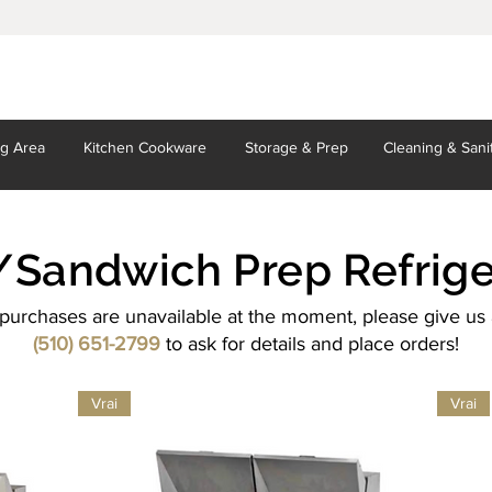
ng Area
Kitchen
Cookware
Storage
& Prep
Cleaning
& Sani
/Sandwich Prep Refrige
purchases are unavailable at the moment, please give us a
(510) 651-2799
to ask for details and place orders!
Vrai
Vrai