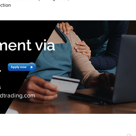
ction
ment via
l
s
dtrading.com