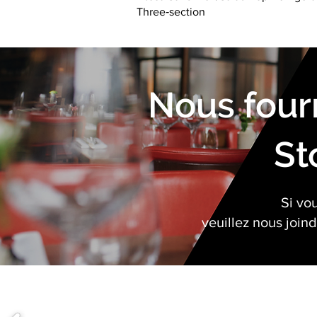
Three‐section
Nous four
St
Si vo
veuillez nous join