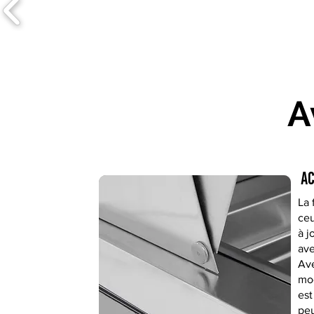
A
ac
La 
ceu
à j
ave
Ave
mod
est
peu