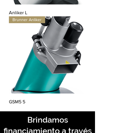
Anliker L
Brunner Anliker
GSM5 5
Brindamos
financiamiento a través