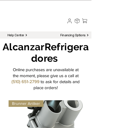
☎ Call to Order | 510-651-2799
Menu
Help Center
Financing Options
Alcanzar
Refrigera
dores
Online purchases are unavailable at
the moment, please give us a call at
(510) 651-2799
to ask for details and
place orders!
Brunner Anliker