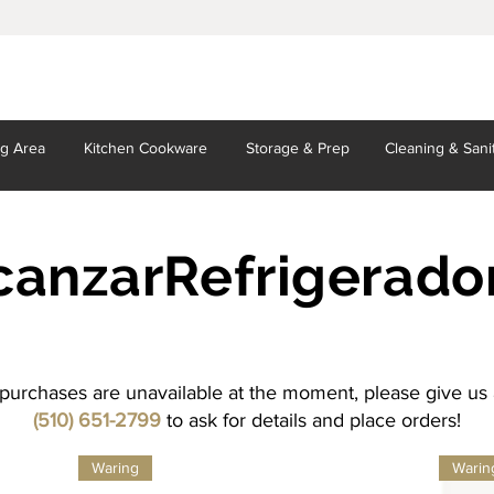
ng Area
Kitchen
Cookware
Storage
& Prep
Cleaning
& Sani
canzar
Refrigerado
purchases are unavailable at the moment, please give us a
(510) 651-2799
to ask for details and place orders!
Waring
Warin