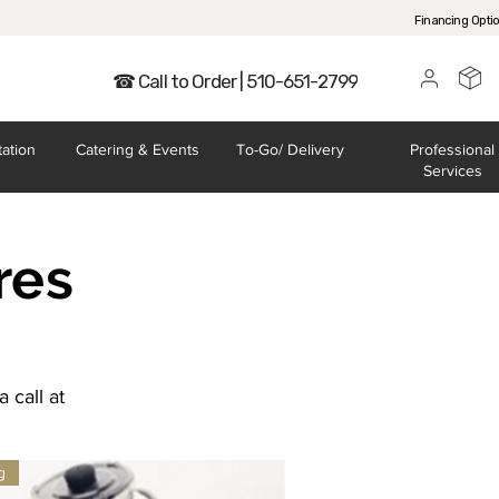
Financing Opti
☎ Call to Order | 510-651-2799
tation
Catering
& Events
To-Go/
Delivery
Professional
Services
res
 call at
g