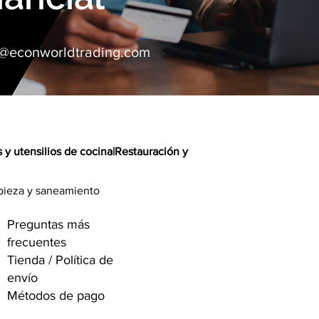
o@econworldtrading.com
s y utensilios de cocina
|
Restauración y
pieza y saneamiento
Preguntas más
frecuentes
Tienda / Política de
envío
Métodos de pago