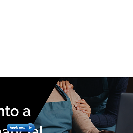
nto a
nancial