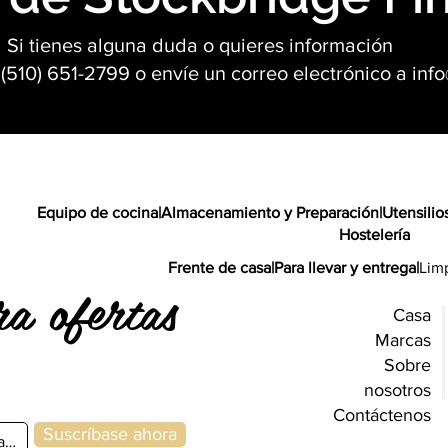
Si tienes alguna duda o quieres información
(510) 651-2799 o envíe un correo electrónico a
inf
Equipo de cocina
|
Almacenamiento y Preparación
|
Utensilio
Hostelería
Frente de casa
|
Para llevar y entrega
|
Lim
ra ofertas
Casa
Marcas
Sobre
nosotros
Contáctenos
Suscríbase ahora