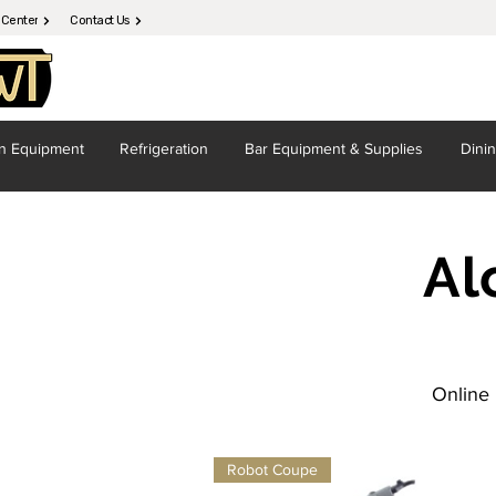
 Center
Contact Us
en
Equipment
Refrigeration
Bar Equipment
& Supplies
Dini
Al
Online 
Robot Coupe